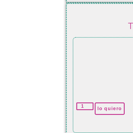
T
lo quiero