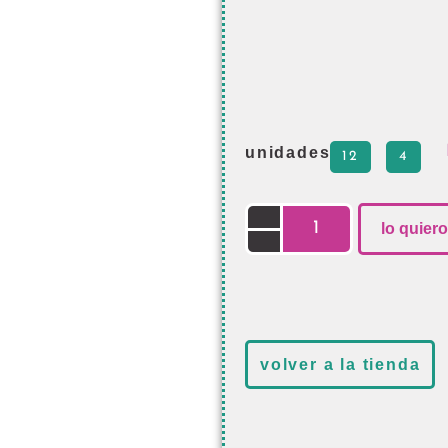
unidades
12
4
lo quiero
volver a la tienda