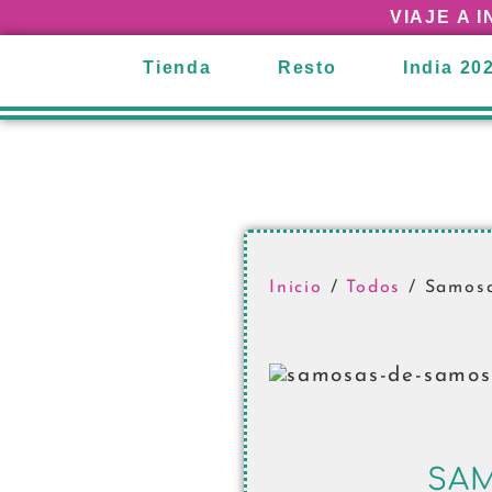
VIAJE A 
Tienda
Resto
India 20
Inicio
/
Todos
/ Samosa
SAM