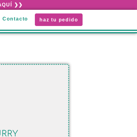
 AQUÍ ❯❯
Contacto
haz tu pedido
URRY