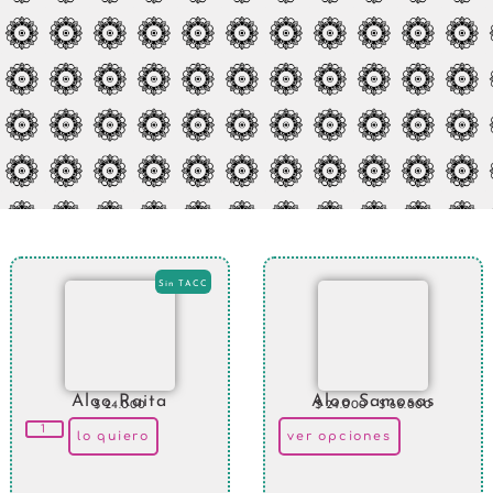
Sin TACC
Aloo Raita
Aloo Samosas
$
24.000
$
24.000
-
$
66.000
lo quiero
ver opciones