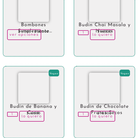
Bombones
Budín Chai Masala y
Simplemente
Nueces
$
6.000
-
$
26.000
$
16.000
ver opciones
lo quiero
Maravillosas
Vegan
Vegan
Budín de Banana y
Budín de Chocolate
Coco
y Frutos Secos
$
16.000
$
16.000
lo quiero
lo quiero