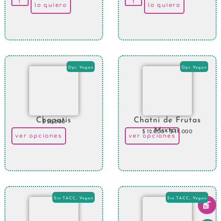
lo quiero
lo quiero
Opc Vegan
Opc Vegan
Chapatis
Chatni de Frutas
$
26.000
Mixtas
$
12.000
-
$
14.000
ver opciones
ver opciones
Sin TACC
,
Vegan
Sin TACC
,
Vegan