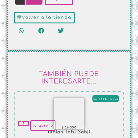
volver a la tienda
TAMBIÉN PUEDE
INTERESARTE...
Sin TACC
,
Vegan
lo quiero
$
26.000
Indian Tofu Sabji