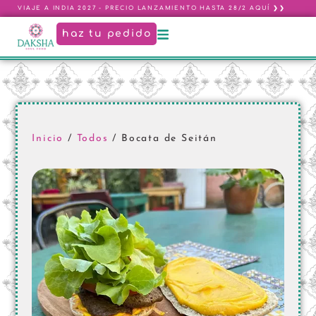
VIAJE A INDIA 2027 - PRECIO LANZAMIENTO HASTA 28/2 AQUÍ ❯❯
haz tu pedido
Inicio
/
Todos
/ Bocata de Seitán