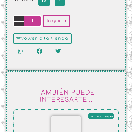
12
4
lo quiero
volver a la tienda
TAMBIÉN PUEDE
INTERESARTE...
Sin TACC
,
Vegan