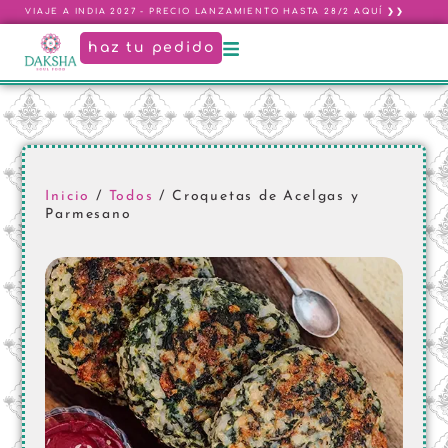
VIAJE A INDIA 2027 - PRECIO LANZAMIENTO HASTA 28/2 AQUÍ ❯❯
haz tu pedido
Inicio
/
Todos
/ Croquetas de Acelgas y
Parmesano