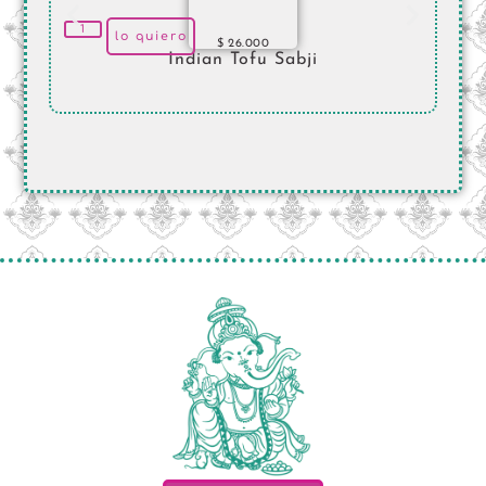
lo quiero
$
26.000
Indian Tofu Sabji