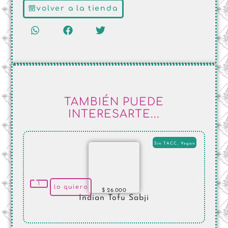
volver a la tienda
TAMBIÉN PUEDE
INTERESARTE...
Sin TACC
,
Vegan
lo quiero
$
26.000
Indian Tofu Sabji