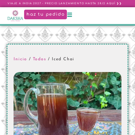
VIAJE A INDIA 2027 - PRECIO LANZAMIENTO HASTA 28/2 AQUÍ ❯❯
haz tu pedido
Inicio
/
Todos
/ Iced Chai