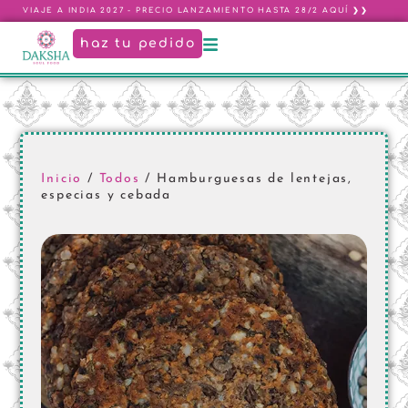
VIAJE A INDIA 2027 - PRECIO LANZAMIENTO HASTA 28/2 AQUÍ ❯❯
haz tu pedido
Inicio
/
Todos
/ Hamburguesas de lentejas,
especias y cebada