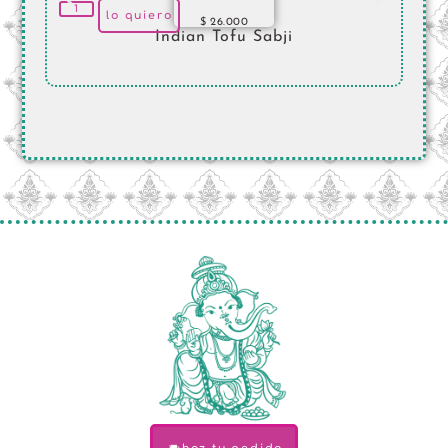
lo quiero
$
26.000
Indian Tofu Sabji