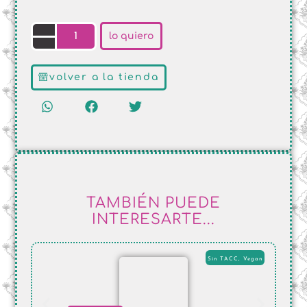
lo quiero
volver a la tienda
TAMBIÉN PUEDE
INTERESARTE...
Sin TACC
,
Vegan