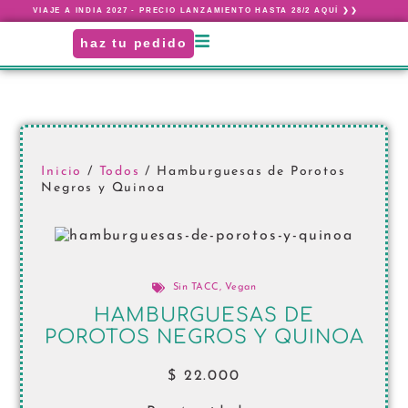
VIAJE A INDIA 2027 - PRECIO LANZAMIENTO HASTA 28/2 AQUÍ ❯❯
haz tu pedido
Inicio
/
Todos
/ Hamburguesas de Porotos
Negros y Quinoa
Sin TACC
,
Vegan
HAMBURGUESAS DE
POROTOS NEGROS Y QUINOA
$
22.000