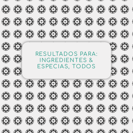
RESULTADOS PARA:
INGREDIENTES &
ESPECIAS
,
TODOS